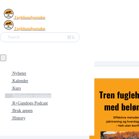
Fuglehundportalen
Fuglehundportalen
⌘K
Search
Nyheter
Kalender
Kurs
Nedlastbare produkter
R+Gundogs Podcast
Bruk appen
History