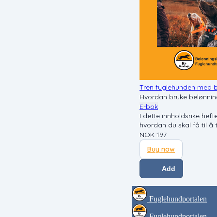
Tren fuglehunden med b
Hvordan bruke belønning
E-bok
I dette innholdsrike he
hvordan du skal få til å
NOK
197
Buy now
Add
Fuglehundportalen
Fuglehundportalen