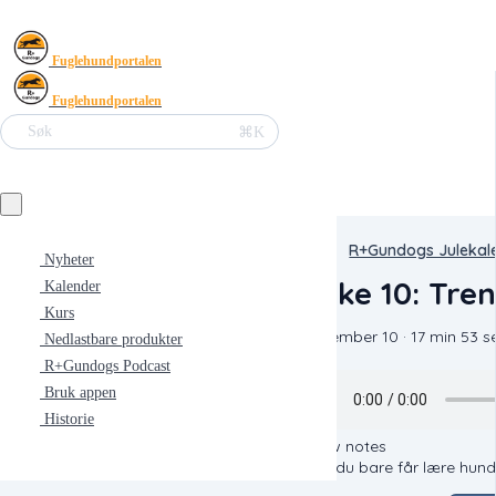
Fuglehundportalen
Fuglehundportalen
⌘K
Søk
R+Gundogs Julekal
Nyheter
Luke 10: Tre
Kalender
Kurs
December 10 · 17 min 53 s
Nedlastbare produkter
R+Gundogs Podcast
Bruk appen
Historie
Show notes
Hvis du bare får lære hund