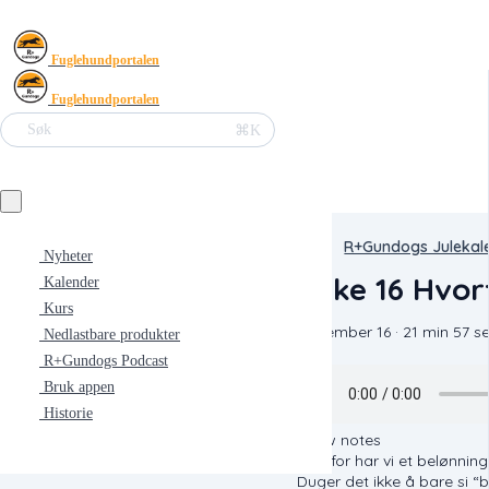
Fuglehundportalen
Fuglehundportalen
⌘K
Søk
R+Gundogs Julekal
Nyheter
Luke 16 Hvor
Kalender
Kurs
December 16 · 21 min 57 s
Nedlastbare produkter
R+Gundogs Podcast
Bruk appen
Historie
Show notes
Hvorfor har vi et belønni
Duger det ikke å bare si “br