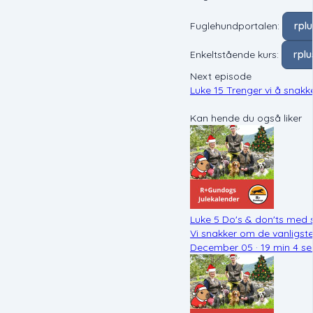
Fuglehundportalen:
rpl
Enkeltstående kurs:
rpl
Next episode
Luke 15 Trenger vi å sna
Kan hende du også liker
Luke 5 Do's & don'ts med 
Vi snakker om de vanligst
December 05 · 19 min 4 se