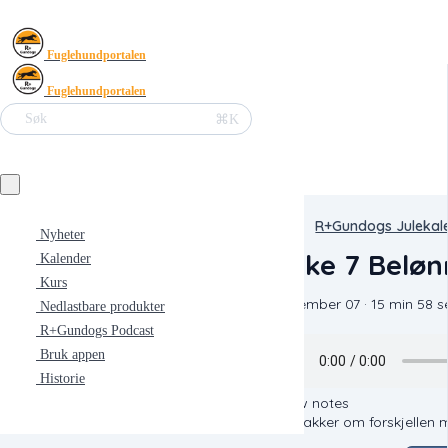
Fuglehundportalen
Fuglehundportalen
⌘K
Søk
R+Gundogs Julekal
Nyheter
Luke 7 Beløn
Kalender
Kurs
December 07 · 15 min 58 s
Nedlastbare produkter
R+Gundogs Podcast
Bruk appen
Historie
Show notes
Vi snakker om forskjellen 