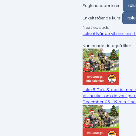
Fuglehundportalen:
rpl
Enkeltstående kurs:
rpl
Next episode
Luke 6 Når du vil mer enn
Kan hende du også liker
Luke 5 Do's & don'ts med 
Vi snakker om de vanligst
December 05 · 19 min 4 se