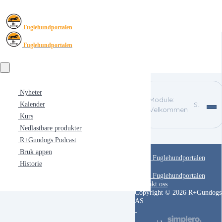
Fuglehundportalen
Fuglehundportalen
Nyheter
Module:
Søk
Kalender
Velkommen
Kurs
Nedlastbare produkter
R+Gundogs Podcast
Bruk appen
Fuglehundportalen
Historie
Fuglehundportalen
Kontakt oss
Copyright © 2026 R+Gundogs
AS