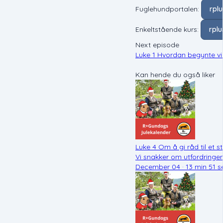
Fuglehundportalen:
rpl
Enkeltstående kurs:
rpl
Next episode
Luke 1 Hvordan begynte vi
Kan hende du også liker
Luke 4 Om å gi råd til et s
Vi snakker om utfordringe
December 04 · 13 min 51 s