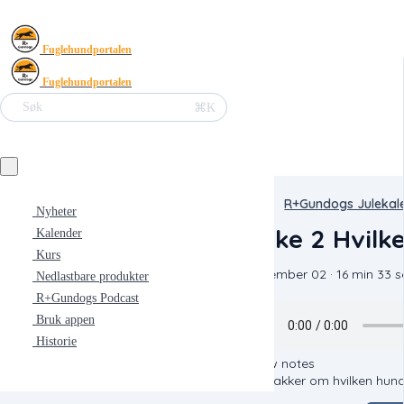
Fuglehundportalen
Fuglehundportalen
⌘K
Søk
R+Gundogs Julekal
Nyheter
Luke 2 Hvilk
Kalender
Kurs
December 02 · 16 min 33 s
Nedlastbare produkter
R+Gundogs Podcast
Bruk appen
Historie
Show notes
Vi snakker om hvilken hunde