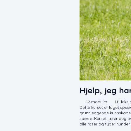
Hjelp, jeg ha
12 moduler
111 leksj
Dette kurset er laget spesie
grunnleggende kunnskaper 
spørre. Kurset lærer deg o
alle raser og typer hunder.