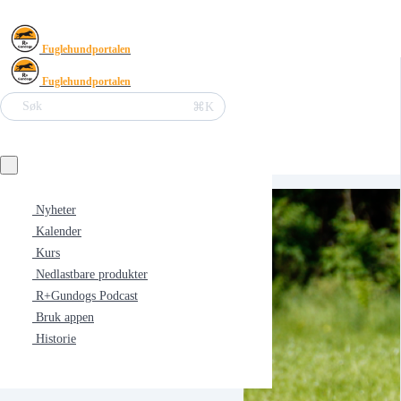
Fuglehundportalen
Fuglehundportalen
⌘K
Søk
Nyheter
Kalender
Kurs
Nedlastbare produkter
R+Gundogs Podcast
Bruk appen
Historie