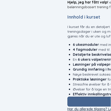
Hjelp, jeg har fått valp!
e
belønningsbasert trening f
Innhold i kurset
I kurset får du en detalje
treningsdager i uken og me
gjøres når du er ute og luf
6 ukesmoduler
med in
4 fagmoduler
med til
Detaljerte beskrivels
En
6 ukers valpetreni
Løsninger på valpep
Grundig innføring i 
Nøye beskrevet suksess
Praktiske løsninger
fo
Stressfrie øvelser for å
Øvelser for å lage en 
Effektiv innkallingst
Har du allerede tilgang? L