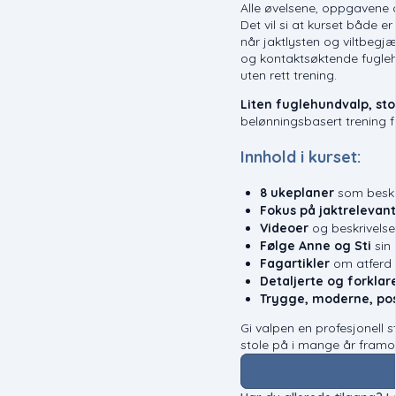
Alle øvelsene, oppgavene o
Det vil si at kurset både 
når jaktlysten og viltbegj
og kontaktsøktende fugleh
uten rett trening.
Liten fuglehundvalp, sto
belønningsbasert trening f
Innhold i kurset:
8 ukeplaner
som beskr
Fokus på jaktrelevan
Videoer
og beskrivelse
Følge Anne og Sti
sin
Fagartikler
om atferd o
Detaljerte og forkla
Trygge, moderne, po
Gi valpen en profesjonell
stole på i mange år framo