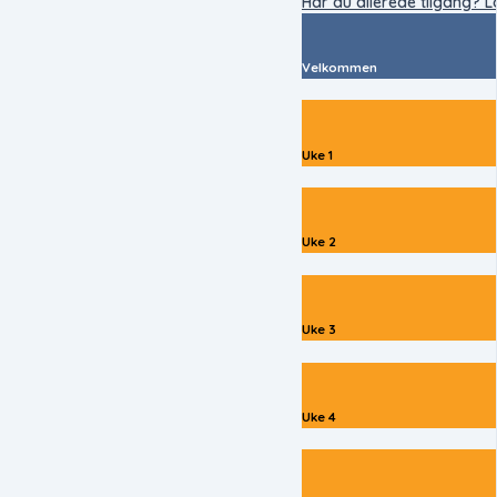
Har du allerede tilgang? L
Velkommen
Uke 1
Uke 2
Uke 3
Uke 4