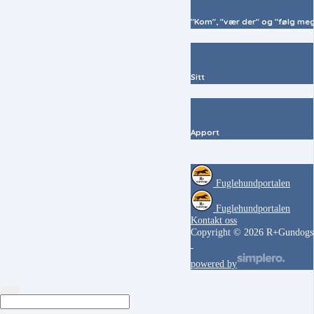
"Kom", "vær der" og "følg me
Sitt
Apport
Fuglehundportalen
Fuglehundportalen
Kontakt oss
Copyright © 2026 R+Gundogs
powered by