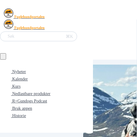
Fuglehundportalen
Fuglehundportalen
⌘K
Søk
Nyheter
Kalender
Kurs
Nedlastbare produkter
R+Gundogs Podcast
Bruk appen
Historie