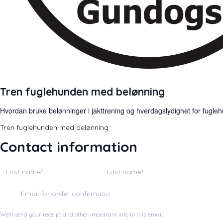
Tren fuglehunden med belønning
Hvordan bruke belønninger i jakttrening og hverdagslydighet for fugle
Tren fuglehunden med belønning
Contact information
First name
Last name
Email for order confirmation
We'll send your receipt and other important info to this email.