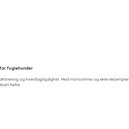
 for fuglehunder
r jakttrening og hverdagslydighet. Med morsomme og ekte eksempler f
tbart hefte.