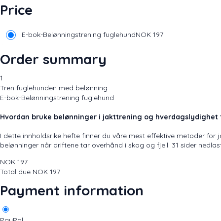
Price
E-bok-Belønningstrening fuglehund
NOK
197
Order summary
1
Tren fuglehunden med belønning
E-bok-Belønningstrening fuglehund
Hvordan bruke belønninger i jakttrening og hverdagslydighet
I dette innholdsrike hefte finner du våre mest effektive metoder fo
belønninger når driftene tar overhånd i skog og fjell. 31 sider nedlas
NOK
197
Total due
NOK
197
Payment information
PayPal