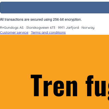
All transactions are secured using 256-bit encryption.
R+Gundogs AS
·
Storskogveien 673
·
9911 Jarfjord
·
Norway
Customer service
·
Terms and conditions