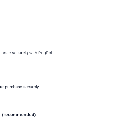
rchase securely with PayPal.
our purchase securely.
l
(recommended)